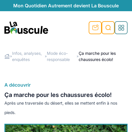
Mon Quotidien Autrement devient La Bouscule
nu
nu
nu
nu
nu
nu
nu
La Bouscule
nté
tiques
Infos, analyses,
Mode éco-
Ça marche pour les
»
»
»
enquêtes
responsable
chaussures écolo!
Rechercher
quêtes
e et durable
nsable
sable
ie
atique
 préventive
t préventive
urel
éco-responsables
t
t beauté naturelle
A découvrir
té au naturel
s locales
aînés
sité
Ça marche pour les chaussures écolo!
able
ns, témoignages
Après une traversée du désert, elles se mettent enfin à nos
din naturel
cologiques
on végétariennes
ité
pieds.
de saison
, plus de recyclage
le
plus de recyclage
o-responsables