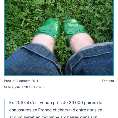
lables
le
rables
t
édecine douce
les durables
 écologie
locales
es
és
ique
té
Paru le
14 octobre 2011
Écrit par
Mise à jour le
28 avril 2023
bles
En 2010, il s’est vendu près de 26 000 paires de
 durables
chaussures en France et chacun d’entre nous en
accumulerait en moyenne six paires dans son