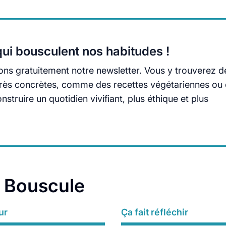
ui bousculent nos habitudes !
ns gratuitement notre newsletter. Vous y trouverez d
s très concrètes, comme des recettes végétariennes ou
truire un quotidien vivifiant, plus éthique et plus
a Bouscule
ur
Ça fait réfléchir
Lire plus