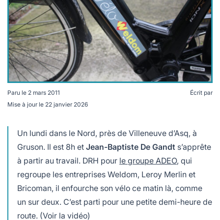
lables
le
rables
t
édecine douce
les durables
 écologie
locales
es
és
ique
Paru le
2 mars 2011
Écrit par
Mise à jour le
22 janvier 2026
Un lundi dans le Nord, près de Villeneuve d’Asq, à
té
Gruson. Il est 8h et
Jean-Baptiste De Gandt
s’apprête
à partir au travail. DRH pour
le groupe ADEO
, qui
regroupe les entreprises Weldom, Leroy Merlin et
Bricoman, il enfourche son vélo ce matin là, comme
bles
un sur deux. C’est parti pour une petite demi-heure de
 durables
route. (Voir la vidéo)