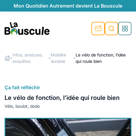
Mon Quotidien Autrement devient La Bouscule
nu
nu
nu
nu
nu
nu
nu
La Bouscule
nté
tiques
Infos, analyses,
Mobilité
Le vélo de fonction, l’idée
»
»
»
enquêtes
durable
qui roule bien
Rechercher
quêtes
e et durable
nsable
sable
ie
atique
 préventive
t préventive
urel
éco-responsables
t
t beauté naturelle
Ça fait réfléchir
té au naturel
s locales
aînés
sité
Le vélo de fonction, l’idée qui roule bien
able
ns, témoignages
Vélo, boulot, dodo
din naturel
cologiques
on végétariennes
ité
de saison
, plus de recyclage
le
plus de recyclage
o-responsables