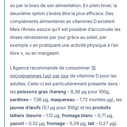
ou par le biais de son alimentation. En plein hiver, la
deuxième option s’avère être la plus efficace. Des
compléments alimentaires en vitamines D existent.
Mais l’Anses assure qu’il est possible d’accumuler les
doses nécessaires par jour grâce au soleil, par
exemple « en pratiquant une activité physique à l’air
libre », ou en mangeant.
L’Agence recommande de consommer
15
microgrammes (µg) par jour
de vitamine D pour les
adultes. Celle-ci est particulièrement présente dans :
les
poissons gras
(
hareng
– 8,36 µg pour 100g,
sardines
– 7,56 µg,
maquereau
– 7,72 morilles µg), les
jaunes d’œufs
(5,1 µg pour 100g) et les
produits
laitiers
(
beurre
– 1,12 µg,
fromage
blanc
– 0,71 µg,
yaourt
– 0,52 µg,
fromage
– 0,29 µg,
lait
– 0,27 µg).