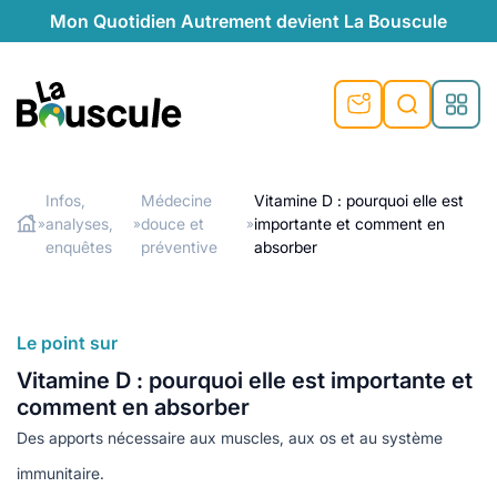
Mon Quotidien Autrement devient La Bouscule
nu
nu
nu
nu
nu
nu
nu
La Bouscule
nté
tiques
Infos,
Médecine
Vitamine D : pourquoi elle est
analyses,
douce et
importante et comment en
»
»
»
Rechercher
quêtes
e et durable
nsable
sable
ie
atique
enquêtes
préventive
absorber
 préventive
t préventive
urel
éco-responsables
t
t beauté naturelle
Le point sur
té au naturel
s locales
aînés
sité
able
ns, témoignages
Vitamine D : pourquoi elle est importante et
din naturel
cologiques
on végétariennes
ité
comment en absorber
de saison
Des apports nécessaire aux muscles, aux os et au système
, plus de recyclage
le
plus de recyclage
o-responsables
immunitaire.