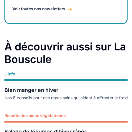
Voir toutes nos newsletters
À découvrir aussi sur La
Bouscule
L'info
Lire plus
Bien manger en hiver
Nos 8 conseils pour des repas sains qui aident à affronter le froid
Recette de saison végétarienne
Lire plus
Salade de légumes d’hiver râpés