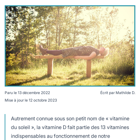
lables
le
rables
t
édecine douce
les durables
 écologie
locales
es
és
ique
té
Paru le
13 décembre 2022
Écrit par
Mathilde D.
Mise à jour le
12 octobre 2023
Plusieurs La vitamine D est indispensable aux tissus et
aux os © HelenHates Peas - CC BY-NC 2.0
Autrement connue sous son petit nom de « vitamine
bles
du soleil », la vitamine D fait partie des 13 vitamines
 durables
indispensables au fonctionnement de notre