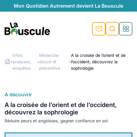
Mon Quotidien Autrement devient La Bouscule
nu
nu
nu
nu
nu
nu
nu
La Bouscule
nté
tiques
Infos,
Médecine
A la croisée de l’orient et de
analyses,
douce et
l’occident, découvrez la
»
»
»
Rechercher
quêtes
e et durable
nsable
sable
ie
atique
enquêtes
préventive
sophrologie
 préventive
t préventive
urel
éco-responsables
t
t beauté naturelle
A découvrir
té au naturel
s locales
aînés
sité
able
ns, témoignages
A la croisée de l’orient et de l’occident,
din naturel
cologiques
on végétariennes
ité
découvrez la sophrologie
de saison
Réduire peurs et angoisses, gagner confiance en soi
, plus de recyclage
le
plus de recyclage
o-responsables