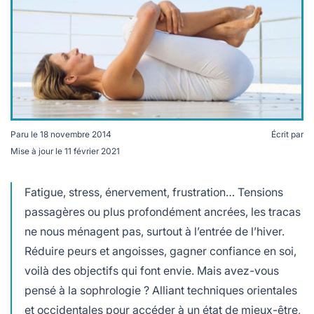
lables
le
rables
t
édecine douce
les durables
 écologie
locales
es
és
ique
Paru le
18 novembre 2014
Écrit par
Mise à jour le
11 février 2021
Fatigue, stress, énervement, frustration… Tensions
té
passagères ou plus profondément ancrées, les tracas
ne nous ménagent pas, surtout à l’entrée de l’hiver.
Réduire peurs et angoisses, gagner confiance en soi,
bles
voilà des objectifs qui font envie. Mais avez-vous
pensé à la sophrologie ? Alliant techniques orientales
 durables
et occidentales pour accéder à un état de mieux-être,