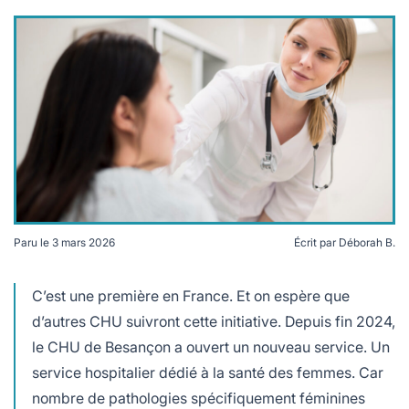
s
ne douce
rables
gie
s
Paru le
3 mars 2026
Écrit par
Déborah B.
Le CHU de Besançon a ouvert un service hospitalier
dédié à la santé des femmes. Crédits Freepik
C’est une première en France. Et on espère que
d’autres CHU suivront cette initiative. Depuis fin 2024,
le CHU de Besançon a ouvert un nouveau service. Un
service hospitalier dédié à la santé des femmes. Car
es
nombre de pathologies spécifiquement féminines