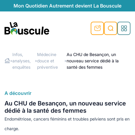
Mon Quotidien Autrement devient La Bouscule
La Bouscule
s
Infos,
Médecine
Au CHU de Besançon, un
analyses,
douce et
nouveau service dédié à la
»
»
»
Rechercher
durable
e
ue
enquêtes
préventive
santé des femmes
ntive
éventive
esponsables
té naturelle
A découvrir
naturel
ales
moignages
Au CHU de Besançon, un nouveau service
turel
ques
gétariennes
dédié à la santé des femmes
son
Endométriose, cancers féminins et troubles pelviens sont pris en
s de recyclage
e recyclage
onsables
charge.