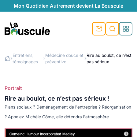
Mon Quotidien Autrement devient La Bouscule
nu
nu
nu
nu
nu
nu
nu
La Bouscule
nté
tiques
Entretiens,
Médecine douce et
Rire au boulot, ce n’est
»
»
»
témoignages
préventive
pas sérieux !
Rechercher
quêtes
e et durable
nsable
sable
ie
atique
 préventive
t préventive
urel
éco-responsables
t
t beauté naturelle
Portrait
té au naturel
s locales
aînés
sité
Rire au boulot, ce n’est pas sérieux !
able
ns, témoignages
Plans sociaux ? Déménagement de l'entreprise ? Réorganisation
din naturel
cologiques
on végétariennes
ité
? Appelez Michèle Côme, elle détendra l'atmosphère
de saison
, plus de recyclage
le
plus de recyclage
o-responsables