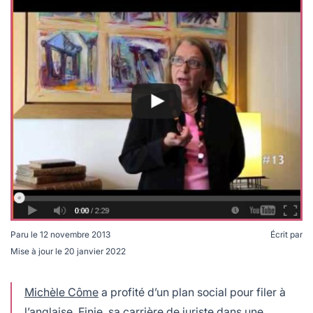
lables
le
rables
t
édecine douce
les durables
 écologie
locales
es
és
ique
té
Paru le
12 novembre 2013
Écrit par
Mise à jour le
20 janvier 2022
bles
 durables
Michèle Côme
a profité d’un plan social pour filer à
l’anglaise. Finie, sa carrière de juriste dans une