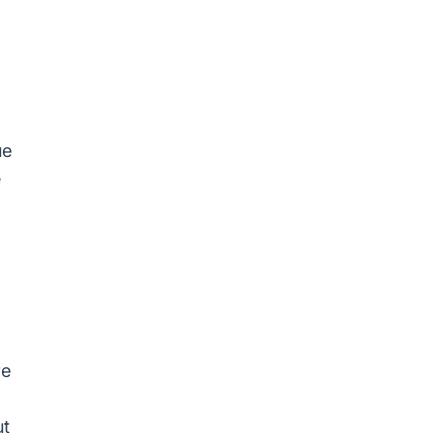
ue
e
re
ut