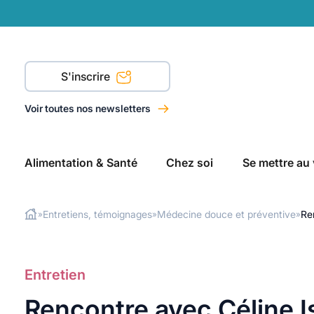
S'inscrire
Voir toutes nos newsletters
Alimentation & Santé
Chez soi
Se mettre au 
Entretiens, témoignages
Médecine douce et préventive
Re
»
»
»
Rechercher
Entretien
Rencontre avec Céline I