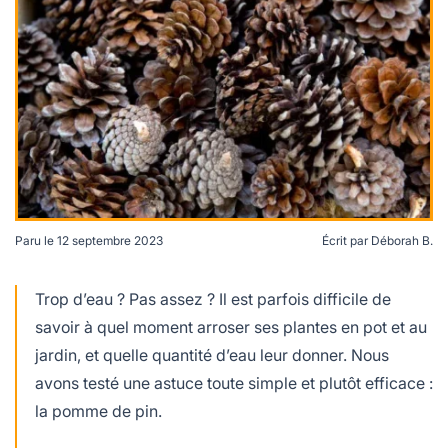
lables
le
rables
t
édecine douce
les durables
 écologie
locales
es
és
ique
Paru le
12 septembre 2023
Écrit par
Déborah B.
té
Trop d’eau ? Pas assez ? Il est parfois difficile de
savoir à quel moment arroser ses plantes en pot et au
jardin, et quelle quantité d’eau leur donner. Nous
avons testé une astuce toute simple et plutôt efficace :
bles
la pomme de pin.
 durables