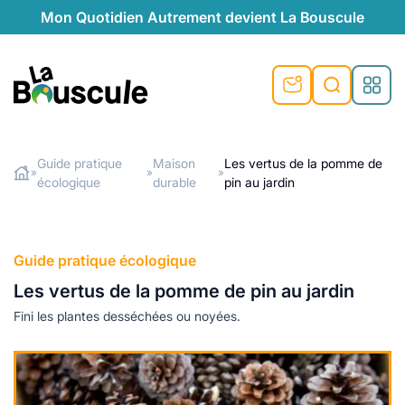
Mon Quotidien Autrement devient La Bouscule
nu
nu
nu
nu
nu
nu
nu
La Bouscule
nté
tiques
Guide pratique
Maison
Les vertus de la pomme de
»
»
»
écologique
durable
pin au jardin
Rechercher
quêtes
e et durable
nsable
sable
ie
atique
 préventive
t préventive
urel
éco-responsables
t
t beauté naturelle
Guide pratique écologique
té au naturel
s locales
aînés
sité
Les vertus de la pomme de pin au jardin
able
ns, témoignages
Fini les plantes desséchées ou noyées.
din naturel
cologiques
on végétariennes
ité
de saison
, plus de recyclage
le
plus de recyclage
o-responsables