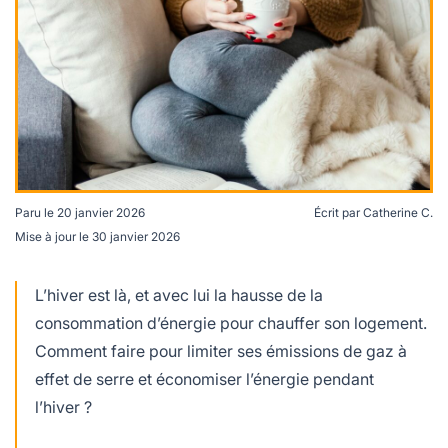
lables
le
rables
t
édecine douce
les durables
 écologie
locales
es
és
ique
Paru le
20 janvier 2026
Écrit par
Catherine C.
Mise à jour le
30 janvier 2026
Il existe plusieurs astuces pour économiser l'énergie
sans avoir froid. Crédits : freepik.
té
L’hiver est là, et avec lui la hausse de la
consommation d’énergie pour chauffer son logement.
Comment faire pour limiter ses émissions de gaz à
effet de serre et économiser l’énergie pendant
bles
l’hiver ?
 durables