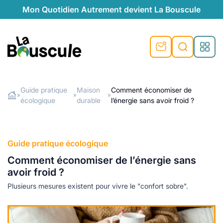
Mon Quotidien Autrement devient La Bouscule
nu
nu
nu
nu
nu
nu
nu
La Bouscule
nté
tiques
Guide pratique
Maison
Comment économiser de
»
»
»
écologique
durable
l’énergie sans avoir froid ?
Rechercher
quêtes
e et durable
nsable
sable
ie
atique
 préventive
t préventive
urel
éco-responsables
t
t beauté naturelle
Guide pratique écologique
té au naturel
s locales
aînés
sité
Comment économiser de l’énergie sans
able
ns, témoignages
avoir froid ?
din naturel
cologiques
on végétariennes
ité
Plusieurs mesures existent pour vivre le "confort sobre".
de saison
, plus de recyclage
le
plus de recyclage
o-responsables