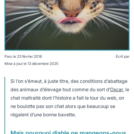
lables
le
rables
t
édecine douce
les durables
 écologie
locales
es
és
ique
Paru le
23 février 2016
Écrit par
Mise à jour le
13 décembre 2025
Si l’on s’émeut, à juste titre, des conditions d’abattage
té
des animaux d’élevage tout comme du sort d’
Oscar
, le
chat maltraité dont l’histoire a fait le tour du web, on
ne boulotte pas son chat alors que beaucoup se
régalent d’une bonne bavette.
bles
 durables
Mais pourquoi diable ne mangeons-nous