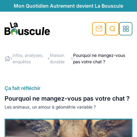
Mon Quotidien Autrement devient La Bouscule
nu
nu
nu
nu
nu
nu
nu
La Bouscule
nté
tiques
Infos, analyses,
Maison
Pourquoi ne mangez-vous
»
»
»
enquêtes
durable
pas votre chat ?
Rechercher
quêtes
e et durable
nsable
sable
ie
atique
 préventive
t préventive
urel
éco-responsables
t
t beauté naturelle
Ça fait réfléchir
té au naturel
s locales
aînés
sité
Pourquoi ne mangez-vous pas votre chat ?
able
ns, témoignages
Les animaux, un amour à géométrie variable ?
din naturel
cologiques
on végétariennes
ité
de saison
, plus de recyclage
le
plus de recyclage
o-responsables