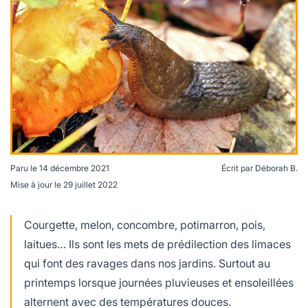
lables
le
rables
t
édecine douce
les durables
 écologie
locales
es
és
ique
Paru le
14 décembre 2021
Écrit par
Déborah B.
Mise à jour le
29 juillet 2022
Les limaces envahissent nos jardins. © Mrs
té
Airwolfhound
Courgette, melon, concombre, potimarron, pois,
laitues… Ils sont les mets de prédilection des limaces
qui font des ravages dans nos jardins. Surtout au
bles
printemps lorsque journées pluvieuses et ensoleillées
 durables
alternent avec des températures douces.