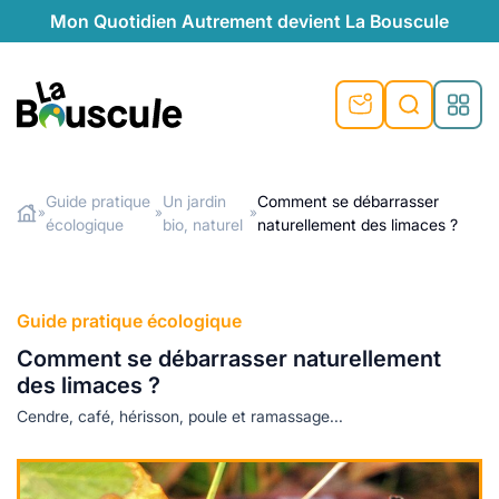
Mon Quotidien Autrement devient La Bouscule
nu
nu
nu
nu
nu
nu
nu
La Bouscule
nté
tiques
Guide pratique
Un jardin
Comment se débarrasser
»
»
»
écologique
bio, naturel
naturellement des limaces ?
Rechercher
quêtes
e et durable
nsable
sable
ie
atique
 préventive
t préventive
urel
éco-responsables
t
t beauté naturelle
Guide pratique écologique
té au naturel
s locales
aînés
sité
Comment se débarrasser naturellement
able
ns, témoignages
des limaces ?
din naturel
cologiques
on végétariennes
ité
Cendre, café, hérisson, poule et ramassage...
de saison
, plus de recyclage
le
plus de recyclage
o-responsables