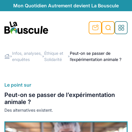
Mon Quotidien Autrement devient La Bouscule
nu
nu
nu
nu
nu
nu
nu
La Bouscule
nté
tiques
Infos, analyses,
Éthique et
Peut-on se passer de
»
»
»
enquêtes
Solidarité
l’expérimentation animale ?
Rechercher
quêtes
e et durable
nsable
sable
ie
atique
 préventive
t préventive
urel
éco-responsables
t
t beauté naturelle
Le point sur
té au naturel
s locales
aînés
sité
Peut-on se passer de l’expérimentation
able
ns, témoignages
animale ?
din naturel
cologiques
on végétariennes
ité
Des alternatives existent.
de saison
, plus de recyclage
le
plus de recyclage
o-responsables