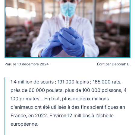
lables
le
rables
t
édecine douce
les durables
 écologie
locales
es
és
ique
Paru le
10 décembre 2024
Écrit par
Déborah B.
Plus de deux millions d'animaux sont utilisés dans le
cadre de l'expérimentation animale en France. Crédits
Freepik
1,4 million de souris ; 191 000 lapins ; 165 000 rats,
té
près de 60 000 poulets, plus de 100 000 poissons, 4
100 primates… En tout, plus de deux millions
d’animaux ont été utilisés à des fins scientifiques en
France, en 2022. Environ 12 millions à l’échelle
bles
européenne.
 durables