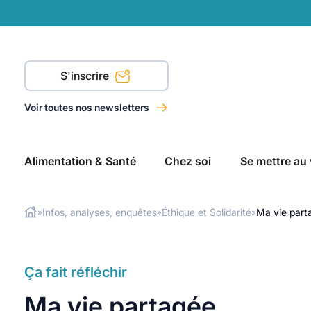
S'inscrire
Voir toutes nos newsletters
Alimentation & Santé
Chez soi
Se mettre au 
Infos, analyses, enquêtes
Éthique et Solidarité
Ma vie part
»
»
»
Rechercher
Ça fait réfléchir
Ma vie partagée