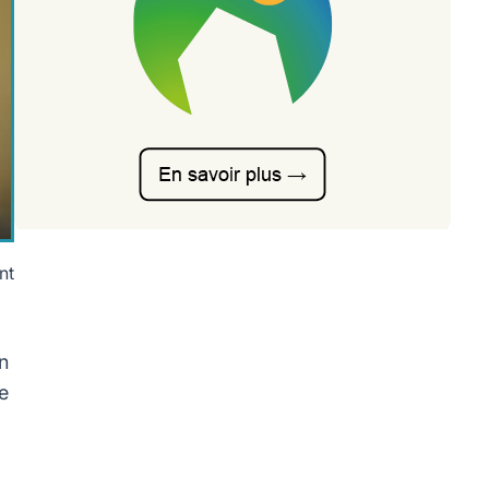
nt
n
e