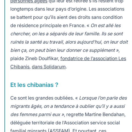
personnes âgées
qui leur est retirée s’ils restent trop
longtemps dans leur pays d’origine. Les associations
se battent pour qu’ils aient des droits sans condition
de résidence principale en France. «
On est allé les
chercher, on les a séparés de leur famille. Ils se sont
ruinés la santé au travail,
alors aujourd’hui, on leur doit
bien ça, on peut bien leur donner ce supplément »
,
plaide Zineb Doulfikar,
fondatrice de l’association Les
Chibanis
,
dans Solidarum
.
Et les chibanias ?
Ce sont les grandes oubliées. «
Lorsque l’on parle des
migrants âgés, on a tendance à oublier qu’il y a aussi
des femmes parmi eux »
, regrette Martine Bendahan,
déléguée territoriale de l’Association service social
familial migrants (ASSFAM). Et pourtant, ces