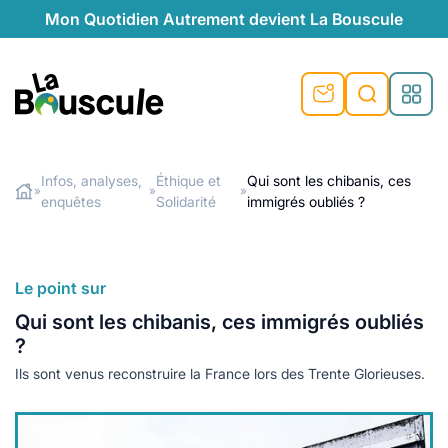
Mon Quotidien Autrement devient La Bouscule
nu
nu
nu
nu
nu
nu
nu
La Bouscule
nté
tiques
Infos, analyses,
Éthique et
Qui sont les chibanis, ces
»
»
»
enquêtes
Solidarité
immigrés oubliés ?
Rechercher
quêtes
e et durable
nsable
sable
ie
atique
 préventive
t préventive
urel
éco-responsables
t
t beauté naturelle
Le point sur
té au naturel
s locales
aînés
sité
Qui sont les chibanis, ces immigrés oubliés
able
ns, témoignages
?
din naturel
cologiques
on végétariennes
ité
Ils sont venus reconstruire la France lors des Trente Glorieuses.
de saison
, plus de recyclage
le
plus de recyclage
o-responsables