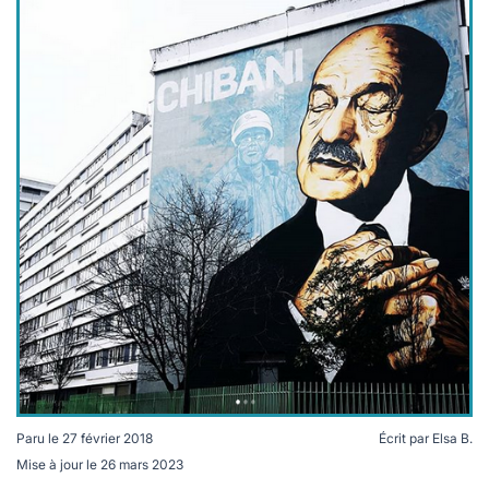
lables
le
rables
t
édecine douce
les durables
 écologie
locales
es
és
ique
té
bles
Paru le
27 février 2018
Écrit par
Elsa B.
 durables
Mise à jour le
26 mars 2023