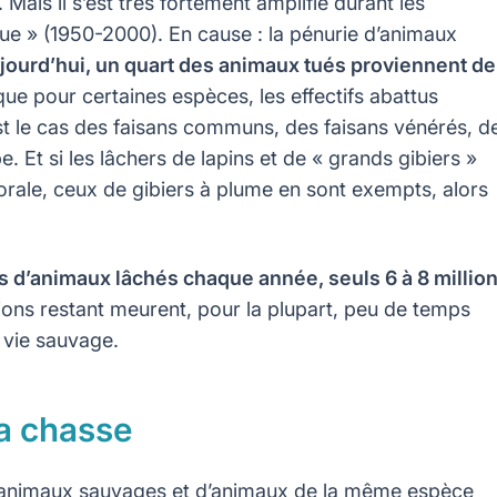
Mais il s’est très fortement amplifié durant les
ue » (1950-2000). En cause : la pénurie d’animaux
jourd’hui, un quart des animaux tués proviennent de
que pour certaines espèces, les effectifs abattus
st le cas des faisans communs, des faisans vénérés, d
. Et si les lâchers de lapins et de « grands gibiers »
ctorale, ceux de gibiers à plume en sont exempts, alors
ons d’animaux lâchés chaque année, seuls 6 à 8 millio
llions restant meurent, pour la plupart, peu de temps
a vie sauvage.
la chasse
d’animaux sauvages et d’animaux de la même espèce