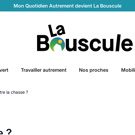
Mon Quotidien Autrement devient La Bouscule
La Bouscule
vert
Travailler autrement
Nos proches
Mobil
tre la chasse ?
e ?