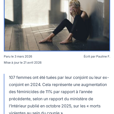
lables
le
rables
t
édecine douce
les durables
 écologie
locales
es
és
ique
Paru le
3 mars 2026
Écrit par
Pauline F.
Mise à jour le
21 avril 2026
Les féminicides ont augmenté de 11% en 2024. Crédits :
Vitaly Gariev / Unsplash
té
107 femmes ont été tuées par leur conjoint ou leur ex-
conjoint en 2024. Cela représente une augmentation
des féminicides de 11% par rapport à l’année
bles
précédente, selon un rapport du ministère de
l’Intérieur publié en octobre 2025, sur les « morts
 durables
violentes au sein du couple ».