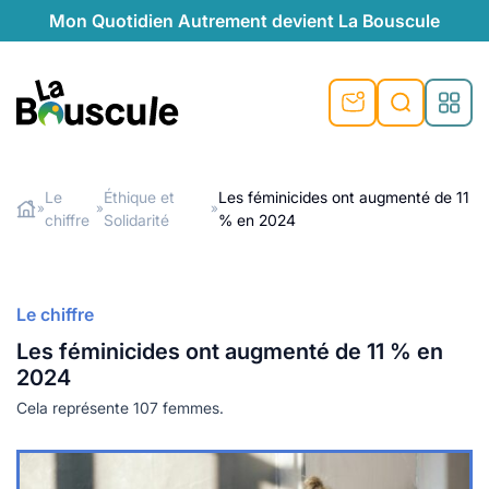
Mon Quotidien Autrement devient La Bouscule
nu
nu
nu
nu
nu
nu
nu
La Bouscule
nté
tiques
Le
Éthique et
Les féminicides ont augmenté de 11
»
»
»
chiffre
Solidarité
% en 2024
Rechercher
quêtes
e et durable
nsable
sable
ie
atique
 préventive
t préventive
urel
éco-responsables
t
t beauté naturelle
Le chiffre
té au naturel
s locales
aînés
sité
Les féminicides ont augmenté de 11 % en
able
ns, témoignages
2024
din naturel
cologiques
on végétariennes
ité
Cela représente 107 femmes.
de saison
, plus de recyclage
le
plus de recyclage
o-responsables