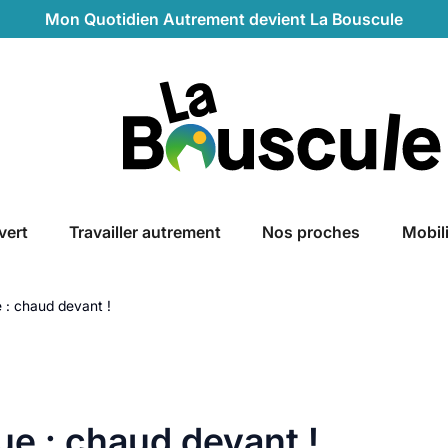
Mon Quotidien Autrement devient La Bouscule
La Bouscule
vert
Travailler autrement
Nos proches
Mobil
 : chaud devant !
e : chaud devant !