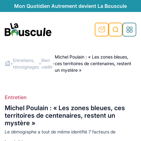
Mon Quotidien Autrement devient La Bouscule
nu
nu
nu
nu
nu
nu
nu
La Bouscule
nté
tiques
Michel Poulain : « Les zones bleues,
Entretiens,
Bien
ces territoires de centenaires, restent
»
»
»
Rechercher
témoignages
vieillir
quêtes
e et durable
nsable
sable
ie
atique
un mystère »
 préventive
t préventive
urel
éco-responsables
t
t beauté naturelle
Entretien
té au naturel
s locales
aînés
sité
able
ns, témoignages
Michel Poulain : « Les zones bleues, ces
din naturel
cologiques
on végétariennes
ité
territoires de centenaires, restent un
de saison
mystère »
, plus de recyclage
le
Le démographe a tout de même identifié 7 facteurs de
plus de recyclage
o-responsables