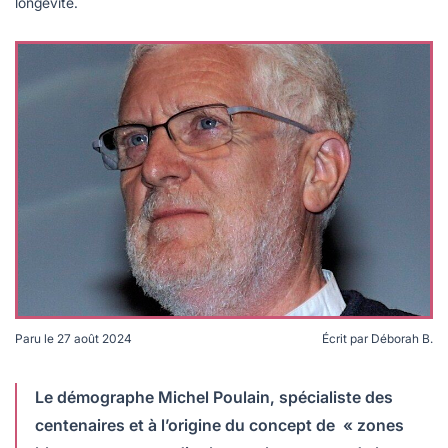
lables
longévité.
le
rables
t
édecine douce
les durables
 écologie
locales
es
és
ique
té
Paru le
27 août 2024
Écrit par
Déborah B.
Le démographe Michel Poulain est à l'origine du concept
bles
de zones bleues. Crédits Michel Poulain.
Le démographe Michel Poulain, spécialiste des
 durables
centenaires et à l’origine du concept de « zones