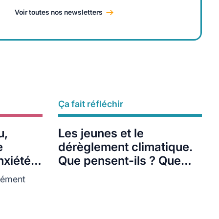
Voir toutes nos newsletters
Ça fait réfléchir
Lire plus
u,
Les jeunes et le
e
dérèglement climatique.
nxiété
Que pensent-ils ? Que
font-ils ?
cément