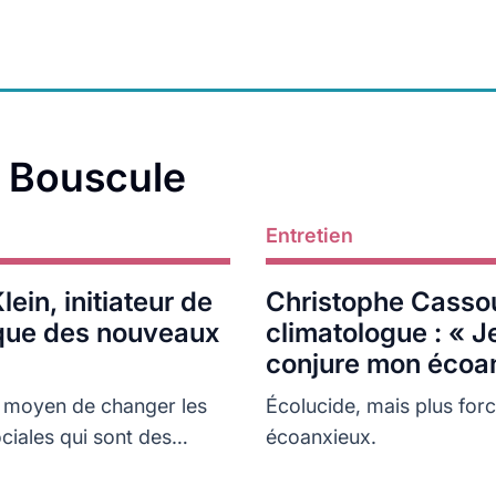
a Bouscule
Entretien
Lire plus
lein, initiateur de
Christophe Casso
que des nouveaux
climatologue : « J
conjure mon écoa
par l’action »
e moyen de changer les
Écolucide, mais plus for
iales qui sont des
écoanxieux.
la transition écologique.