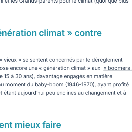
i et les
Grands-parents pour le climat
(quoi que plus
nération climat » contre
s « vieux » se sentent concernés par le dérèglement
ppose encore une « génération climat » aux
« boomers 
de 15 à 30 ans), davantage engagés en matière
 au moment du baby-boom (1946-1970), ayant profité
t étant aujourd’hui peu enclines au changement et à
nt mieux faire