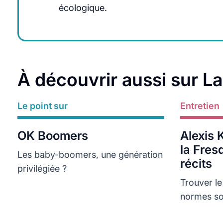
écologique.
À découvrir aussi sur L
Le point sur
Lire plus
Entretien
Lire plus
OK Boomers
Alexis K
la Fres
Les baby-boomers, une génération
récits
privilégiée ?
Trouver l
normes soc
verrous à 