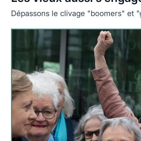
Dépassons le clivage "boomers" et "g