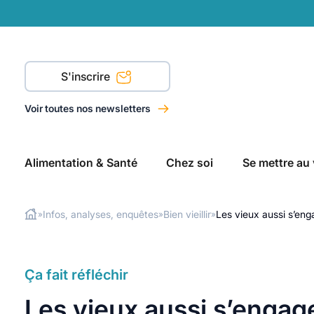
S'inscrire
Voir toutes nos newsletters
Alimentation & Santé
Chez soi
Se mettre au 
Infos, analyses, enquêtes
Bien vieillir
Les vieux aussi s’eng
»
»
»
Rechercher
Ça fait réfléchir
Les vieux aussi s’engage