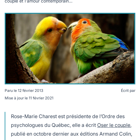
lables
couple et l'amour contemporain...
le
rables
t
édecine douce
les durables
 écologie
locales
es
és
ique
té
Paru le
12 février 2013
Écrit par
Mise à jour le
11 février 2021
Rose-Marie Charest est présidente de l’Ordre des
bles
psychologues du Québec, elle a écrit
Oser le couple
,
 durables
publié en octobre dernier aux éditions Armand Colin,