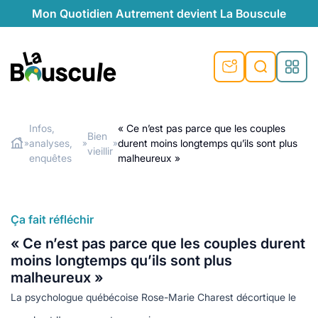
Mon Quotidien Autrement devient La Bouscule
nu
nu
nu
nu
nu
nu
nu
La Bouscule
nté
tiques
Infos,
« Ce n’est pas parce que les couples
Bien
analyses,
durent moins longtemps qu’ils sont plus
»
»
»
Rechercher
vieillir
quêtes
e et durable
nsable
sable
ie
atique
enquêtes
malheureux »
 préventive
t préventive
urel
éco-responsables
t
t beauté naturelle
Ça fait réfléchir
té au naturel
s locales
aînés
sité
able
ns, témoignages
« Ce n’est pas parce que les couples durent
din naturel
cologiques
on végétariennes
ité
moins longtemps qu’ils sont plus
de saison
malheureux »
, plus de recyclage
le
La psychologue québécoise Rose-Marie Charest décortique le
plus de recyclage
o-responsables