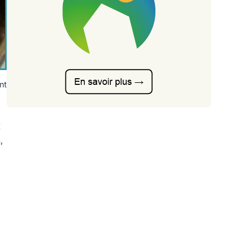
nt
t
,