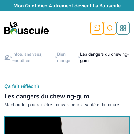
Mon Quotidien Autrement devient La Bouscule
nu
nu
nu
nu
nu
nu
nu
La Bouscule
nté
tiques
Infos, analyses,
Bien
Les dangers du chewing-
»
»
»
enquêtes
manger
gum
Rechercher
quêtes
e et durable
nsable
sable
ie
atique
 préventive
t préventive
urel
éco-responsables
t
t beauté naturelle
Ça fait réfléchir
té au naturel
s locales
aînés
sité
Les dangers du chewing-gum
able
ns, témoignages
Mâchouiller pourrait être mauvais pour la santé et la nature.
din naturel
cologiques
on végétariennes
ité
de saison
, plus de recyclage
le
plus de recyclage
o-responsables