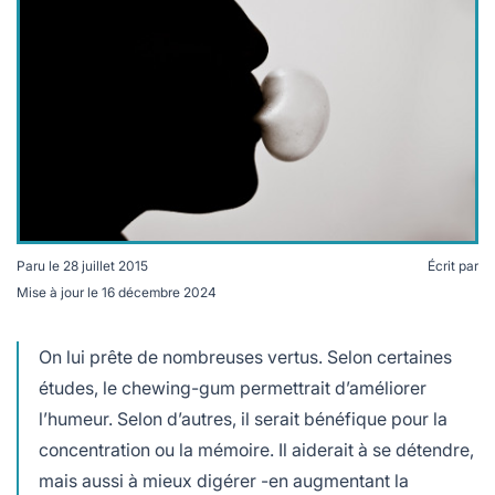
lables
le
rables
t
édecine douce
les durables
 écologie
locales
es
és
ique
Paru le
28 juillet 2015
Écrit par
Mise à jour le
16 décembre 2024
té
On lui prête de nombreuses vertus. Selon certaines
études, le chewing-gum permettrait d’améliorer
l’humeur. Selon d’autres, il serait bénéfique pour la
bles
concentration ou la mémoire. Il aiderait à se détendre,
 durables
mais aussi à mieux digérer -en augmentant la