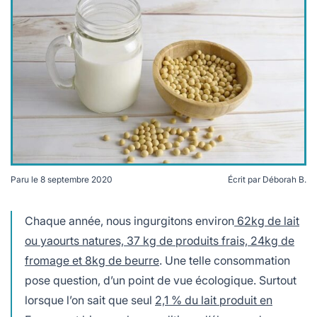
lables
le
rables
t
édecine douce
les durables
 écologie
locales
es
és
ique
Paru le
8 septembre 2020
Écrit par
Déborah B.
té
Les Français consomment de plus en plus de lait
végétal.
Chaque année, nous ingurgitons environ
62kg de lait
ou yaourts natures, 37 kg de produits frais, 24kg de
fromage et 8kg de beurre
. Une telle consommation
bles
pose question, d’un point de vue écologique. Surtout
 durables
lorsque l’on sait que seul
2,1 % du lait produit en