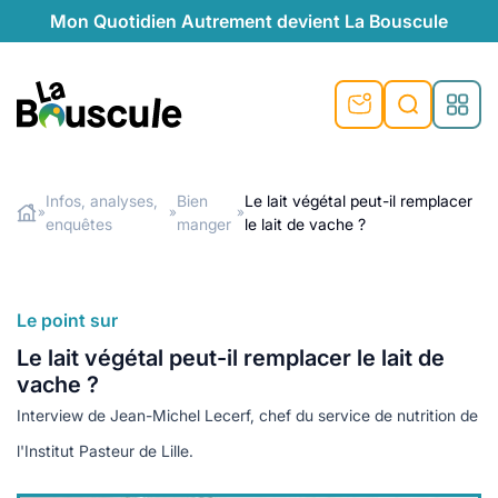
Mon Quotidien Autrement devient La Bouscule
nu
nu
nu
nu
nu
nu
nu
La Bouscule
nté
tiques
Infos, analyses,
Bien
Le lait végétal peut-il remplacer
»
»
»
enquêtes
manger
le lait de vache ?
Rechercher
quêtes
e et durable
nsable
sable
ie
atique
 préventive
t préventive
urel
éco-responsables
t
t beauté naturelle
Le point sur
té au naturel
s locales
aînés
sité
Le lait végétal peut-il remplacer le lait de
able
ns, témoignages
vache ?
din naturel
cologiques
on végétariennes
ité
Interview de Jean-Michel Lecerf, chef du service de nutrition de
de saison
, plus de recyclage
le
l'Institut Pasteur de Lille.
plus de recyclage
o-responsables