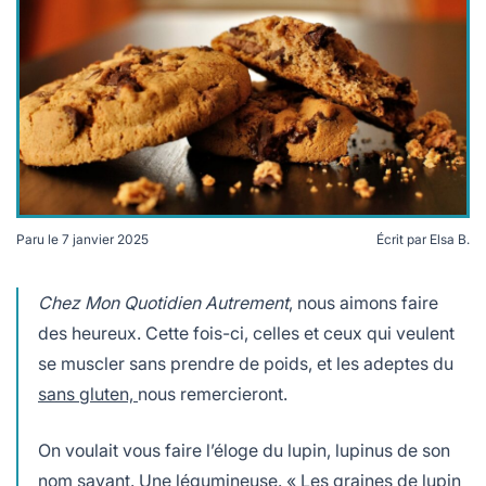
lables
le
rables
t
édecine douce
les durables
 écologie
locales
es
és
ique
Paru le
7 janvier 2025
Écrit par
Elsa B.
Des cookies (image d'illustration) Crédit : Pxhere
Chez Mon Quotidien Autrement
, nous aimons faire
té
des heureux. Cette fois-ci, celles et ceux qui veulent
se muscler sans prendre de poids, et les adeptes du
sans gluten,
nous remercieront.
bles
On voulait vous faire l’éloge du lupin, lupinus de son
 durables
nom savant. Une légumineuse. « Les graines de lupin