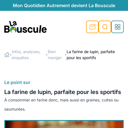
Mon Quotidien Autrement devient La Bouscule
nu
nu
nu
nu
nu
nu
nu
La Bouscule
nté
tiques
Infos, analyses,
Bien
La farine de lupin, parfaite
»
»
»
enquêtes
manger
pour les sportifs
Rechercher
quêtes
e et durable
nsable
sable
ie
atique
 préventive
t préventive
urel
éco-responsables
t
t beauté naturelle
Le point sur
té au naturel
s locales
aînés
sité
La farine de lupin, parfaite pour les sportifs
able
ns, témoignages
À consommer en farine donc, mais aussi en graines, cuites ou
din naturel
cologiques
on végétariennes
ité
saumurées.
de saison
, plus de recyclage
le
plus de recyclage
o-responsables