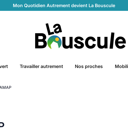
Mon Quotidien Autrement devient La Bouscule
La Bouscule
vert
Travailler autrement
Nos proches
Mobil
s AMAP
P