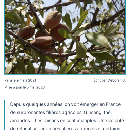
lables
le
rables
t
édecine douce
les durables
 écologie
locales
es
és
ique
Paru le
9 mars 2021
Écrit par
Déborah B.
té
Mise à jour le
5 mai 2023
La consommation d'amandes en France et dans le
monde est en forte croissance.
Depuis quelques années, on voit émerger en France
bles
de surprenantes filières agricoles. Ginseng, thé,
amandes… Les raisons en sont multiples. Une volonté
 durables
de relocaliser certaines filières agricoles et certains