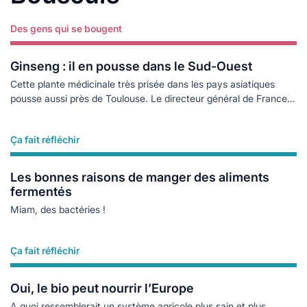
Des gens qui se bougent
Lire plus
Ginseng : il en pousse dans le Sud-Ouest
Cette plante médicinale très prisée dans les pays asiatiques
pousse aussi près de Toulouse. Le directeur général de France
Ginseng nous raconte leur aventure.
Ça fait réfléchir
Lire plus
Les bonnes raisons de manger des aliments
fermentés
Miam, des bactéries !
Ça fait réfléchir
Lire plus
Oui, le bio peut nourrir l’Europe
A quoi ressemblerait un système agricole plus sain et plus