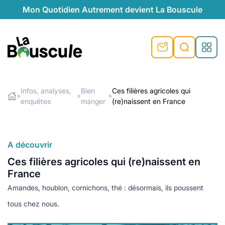
Mon Quotidien Autrement devient La Bouscule
nu
nu
nu
nu
nu
nu
nu
La Bouscule
nté
tiques
Infos, analyses,
Bien
Ces filières agricoles qui
»
»
»
enquêtes
manger
(re)naissent en France
Rechercher
quêtes
e et durable
nsable
sable
ie
atique
 préventive
t préventive
urel
éco-responsables
t
t beauté naturelle
A découvrir
té au naturel
s locales
aînés
sité
Ces filières agricoles qui (re)naissent en
able
ns, témoignages
France
din naturel
cologiques
on végétariennes
ité
Amandes, houblon, cornichons, thé : désormais, ils poussent
de saison
, plus de recyclage
le
tous chez nous.
plus de recyclage
o-responsables