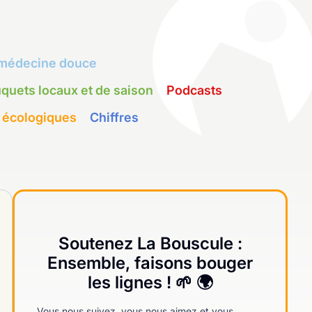
médecine douce
quets locaux et de saison
Podcasts
 écologiques
Chiffres
Soutenez La Bouscule :
Ensemble, faisons bouger
les lignes ! 🌱 🌍
Vous nous suivez, vous nous aimez et vous