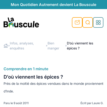
Mon Quotidien Autrement devient La Bouscule
nu
nu
nu
nu
nu
nu
nu
La Bouscule
nté
tiques
Infos, analyses,
Bien
D’où viennent les
»
»
»
enquêtes
manger
épices ?
Rechercher
quêtes
e et durable
nsable
sable
ie
atique
 préventive
t préventive
urel
éco-responsables
t
t beauté naturelle
Comprendre en 1 minute
té au naturel
s locales
aînés
sité
D’où viennent les épices ?
able
ns, témoignages
Près de la moitié des épices vendues dans le monde proviennent
din naturel
cologiques
on végétariennes
ité
d’Inde.
de saison
, plus de recyclage
le
plus de recyclage
o-responsables
Paru le
9 août 2011
Écrit par
Laure G.