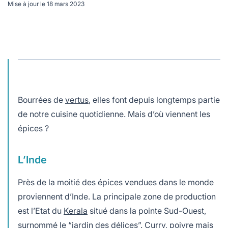
lables
le
rables
Mise à jour le
18 mars 2023
t
édecine douce
les durables
 écologie
locales
es
és
ique
Bourrées de
vertus
, elles font depuis longtemps partie
de notre cuisine quotidienne. Mais d’où viennent les
épices ?
té
L’Inde
Près de la moitié des épices vendues dans le monde
bles
proviennent d’Inde. La principale zone de production
est l’Etat du
Kerala
situé dans la pointe Sud-Ouest,
 durables
surnommé le “jardin des délices”. Curry, poivre mais