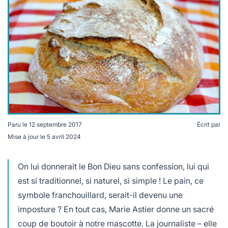
lables
le
rables
t
édecine douce
les durables
 écologie
locales
es
és
ique
Paru le
12 septembre 2017
Écrit par
Mise à jour le
5 avril 2024
té
On lui donnerait le Bon Dieu sans confession, lui qui
est si traditionnel, si naturel, si simple ! Le pain, ce
symbole franchouillard, serait-il devenu une
bles
imposture ? En tout cas, Marie Astier donne un sacré
 durables
coup de boutoir à notre mascotte. La journaliste – elle