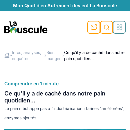
Mon Quotidien Autrement devient La Bouscule
nu
nu
nu
nu
nu
nu
nu
La Bouscule
nté
tiques
Infos, analyses,
Bien
Ce qu’il y a de caché dans notre
»
»
»
enquêtes
manger
pain quotidien…
Rechercher
quêtes
e et durable
nsable
sable
ie
atique
 préventive
t préventive
urel
éco-responsables
t
t beauté naturelle
Comprendre en 1 minute
té au naturel
s locales
aînés
sité
Ce qu’il y a de caché dans notre pain
able
ns, témoignages
quotidien…
din naturel
cologiques
on végétariennes
ité
Le pain n'échappe pas à l'industrialisation : farines "améliorées",
de saison
, plus de recyclage
le
enzymes ajoutés...
plus de recyclage
o-responsables