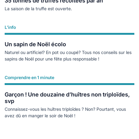
35 tonnes de truffes récoltées par an
La saison de la truffe est ouverte.
L'info
Lire plus
Un sapin de Noël écolo
Naturel ou artificiel? En pot ou coupé? Tous nos conseils sur les
sapins de Noël pour une fête plus responsable !
Comprendre en 1 minute
Lire plus
Garçon ! Une douzaine d’huîtres non triploïdes,
svp
Connaissez-vous les huîtres triploïdes ? Non? Pourtant, vous
avez dû en manger le soir de Noël !