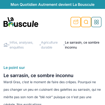
Mon Quotidien Autrement devient La Bouscule
nu
nu
nu
nu
nu
nu
nu
La Bouscule
nté
tiques
Infos, analyses,
Agriculture
Le sarrasin, ce sombre
»
»
»
enquêtes
durable
inconnu
Rechercher
quêtes
e et durable
nsable
sable
ie
atique
 préventive
t préventive
urel
éco-responsables
t
t beauté naturelle
Le point sur
té au naturel
s locales
aînés
sité
Le sarrasin, ce sombre inconnu
able
ns, témoignages
Mardi Gras, c’est le moment de faire des crêpes. Pourquoi ne
din naturel
cologiques
on végétariennes
ité
pas changer un peu en cuisinant des galettes au sarrasin, qui ne
de saison
, plus de recyclage
le
mérite pas son nom de "blé noir" puisque ce n'est pas une
plus de recyclage
o-responsables
céréale. Nos explications...