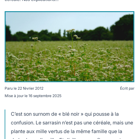
lables
le
rables
t
édecine douce
les durables
 écologie
locales
es
és
ique
té
Paru le
22 février 2012
Écrit par
Mise à jour le
16 septembre 2025
C’est son surnom de « blé noir » qui pousse à la
bles
confusion. Le sarrasin n’est pas une céréale, mais une
 durables
plante aux mille vertus de la même famille que la