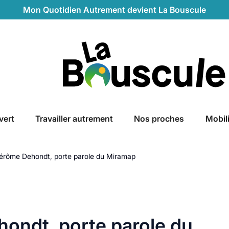
Mon Quotidien Autrement devient La Bouscule
La Bouscule
vert
Travailler autrement
Nos proches
Mobil
Jérôme Dehondt, porte parole du Miramap
ondt, porte parole du