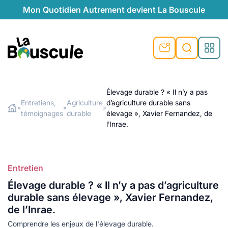
Mon Quotidien Autrement devient La Bouscule
nu
nu
nu
nu
nu
nu
nu
La Bouscule
nté
tiques
Élevage durable ? « Il n’y a pas
Entretiens,
Agriculture
d’agriculture durable sans
Rechercher
»
»
»
quêtes
e et durable
nsable
sable
ie
atique
témoignages
durable
élevage », Xavier Fernandez, de
l’Inrae.
 préventive
t préventive
urel
éco-responsables
t
t beauté naturelle
té au naturel
s locales
aînés
sité
able
ns, témoignages
Entretien
din naturel
cologiques
on végétariennes
ité
Élevage durable ? « Il n’y a pas d’agriculture
durable sans élevage », Xavier Fernandez,
de saison
, plus de recyclage
le
de l’Inrae.
plus de recyclage
o-responsables
Comprendre les enjeux de l'élevage durable.