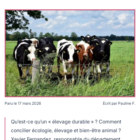
lables
le
rables
t
édecine douce
les durables
 écologie
locales
es
és
ique
té
Paru le
17 mars 2026
Écrit par
Pauline F.
Il n'y a pas d'agriculture durable sans élevage. Crédits :
bles
Ries Bosch, Unsplash
Qu’est-ce qu’un « élevage durable » ? Comment
concilier écologie, élevage et bien-être animal ?
 durables
Xavier Fernandez, responsable du département