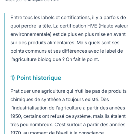
lables
le
rables
t
édecine douce
les durables
Entre tous les labels et certifications, il y a parfois de
 écologie
locales
quoi perdre la tête. La certification HVE (Haute valeur
es
environnementale) est de plus en plus mise en avant
sur des produits alimentaires. Mais quels sont ses
és
points communs et ses différences avec le label de
ique
l’agriculture biologique ? On fait le point.
1) Point historique
té
Pratiquer une agriculture qui n’utilise pas de produits
chimiques de synthèse a toujours existé. Dès
l’industrialisation de l’agriculture à partir des années
bles
1950, certains ont refusé ce système, mais ils étaient
très peu nombreux. C’est surtout à partir des années
 durables
1970, au moment de l’éveil à la conscience