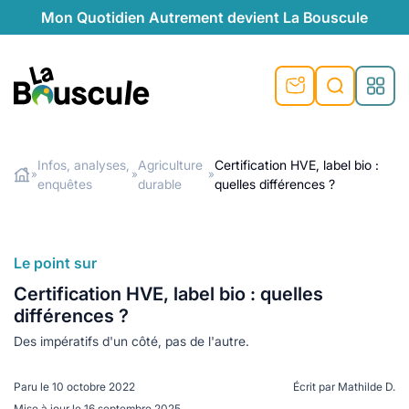
Mon Quotidien Autrement devient La Bouscule
nu
nu
nu
nu
nu
nu
nu
La Bouscule
nté
tiques
Infos, analyses,
Agriculture
Certification HVE, label bio :
»
»
»
enquêtes
durable
quelles différences ?
Rechercher
quêtes
e et durable
nsable
sable
ie
atique
 préventive
t préventive
urel
éco-responsables
t
t beauté naturelle
Le point sur
té au naturel
s locales
aînés
sité
Certification HVE, label bio : quelles
able
ns, témoignages
différences ?
din naturel
cologiques
on végétariennes
ité
Des impératifs d'un côté, pas de l'autre.
de saison
, plus de recyclage
le
plus de recyclage
o-responsables
Paru le
10 octobre 2022
Écrit par
Mathilde D.
Mise à jour le
16 septembre 2025