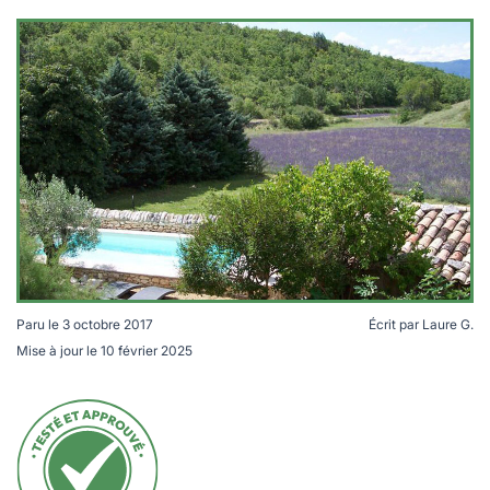
lables
le
rables
t
édecine douce
les durables
 écologie
locales
es
és
ique
té
Paru le
3 octobre 2017
Écrit par
Laure G.
Mise à jour le
10 février 2025
Chambres d'hôtes écologiques
bles
 durables