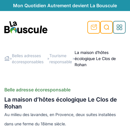
Mon Quotidien Autrement devient La Bouscule
nu
nu
nu
nu
nu
nu
nu
La Bouscule
nté
tiques
La maison d’hôtes
Belles adresses
Tourisme
écologique Le Clos de
»
»
»
Rechercher
écoresponsables
responsable
quêtes
e et durable
nsable
sable
ie
atique
Rohan
 préventive
t préventive
urel
éco-responsables
t
t beauté naturelle
Belle adresse écoresponsable
té au naturel
s locales
aînés
sité
able
ns, témoignages
La maison d’hôtes écologique Le Clos de
din naturel
cologiques
on végétariennes
ité
Rohan
de saison
Au milieu des lavandes, en Provence, deux suites installées
, plus de recyclage
le
plus de recyclage
o-responsables
dans une ferme du 18ème siècle.