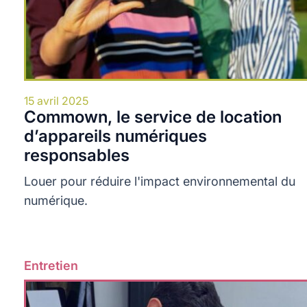
15 avril 2025
Commown, le service de location
d’appareils numériques
responsables
Louer pour réduire l'impact environnemental du
numérique.
Entretien
Lire plus