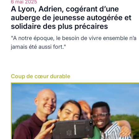
6 mai 2025
A Lyon, Adrien, cogérant d’une
auberge de jeunesse autogérée et
solidaire des plus précaires
"A notre époque, le besoin de vivre ensemble n’a
jamais été aussi fort."
Coup de cœur durable
Lire plus