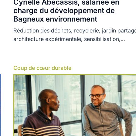
Cyrielle Abécassis, salariée en
charge du développement de
Bagneux environnement
Réduction des déchets, recyclerie, jardin partag
architecture expérimentale, sensibilisation,
l'association foisonne d'idées et crée de l'emploi
Coup de cœur durable
Lire plus