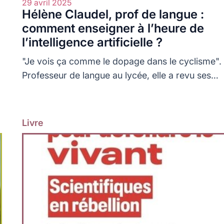
29 avril 2025
Hélène Claudel, prof de langue :
comment enseigner à l’heure de
l’intelligence artificielle ?
"Je vois ça comme le dopage dans le cyclisme".
Professeur de langue au lycée, elle a revu ses
méthodes d'enseignement et d'évaluation.
Livre
Lire plus