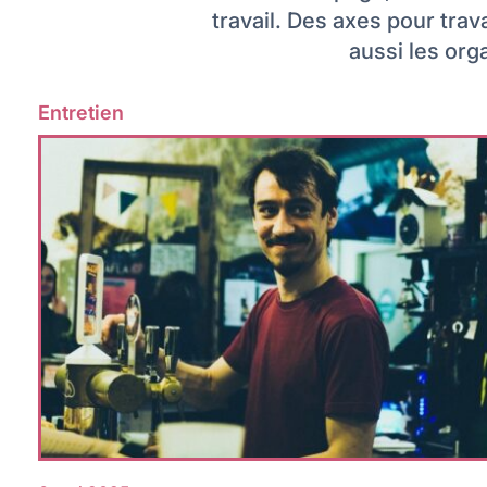
travail. Des axes pour tra
aussi les org
Entretien
Lire plus