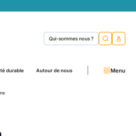
Qui-sommes nous ?
Menu
ité durable
Autour de nous
ine
a