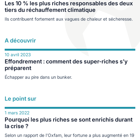
les
es
Les 10 % les plus riches responsables des deux
tiers du réchauffement climatique
cine douce
durables
Ils contribuent fortement aux vagues de chaleur et sécheresse.
logie
ales
A découvrir
10 avril 2023
e
Effondrement : comment des super-riches s’y
préparent
Échapper au pire dans un bunker.
Le point sur
1 mars 2022
Pourquoi les plus riches se sont enrichis durant
s
la crise ?
ables
Selon un rapport de l'Oxfam, leur fortune a plus augmenté en 19