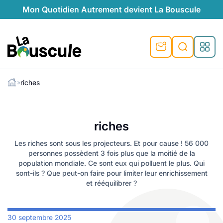
Mon Quotidien Autrement devient La Bouscule
La Bouscule
riches
»
ues
Rechercher
tes
t durable
ble
le
ique
riches
ventive
préventive
l
o-responsables
auté naturelle
Les riches sont sous les projecteurs. Et pour cause ! 56 000
personnes possèdent 3 fois plus que la moitié de la
au naturel
ocales
és
é
e
témoignages
population mondiale. Ce sont eux qui polluent le plus. Qui
sont-ils ? Que peut-on faire pour limiter leur enrichissement
 naturel
ogiques
végétariennes
et rééquilibrer ?
saison
lus de recyclage
s de recyclage
esponsables
30 septembre 2025