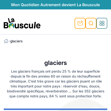
Mon Quotidien Autrement devient La Bouscule
La Bouscule
glaciers
»
ues
Rechercher
tes
t durable
ble
le
ique
glaciers
ventive
préventive
l
o-responsables
auté naturelle
Les glaciers français ont perdu 25 % de leur superficie
depuis la fin des années 60 en raison du réchauffement
au naturel
ocales
és
é
e
témoignages
climatique. C’est très grave car les glaciers jouent un rôle
très important pour notre pays : réservoir d’eau, douce,
 naturel
ogiques
végétariennes
biodiversité spécifique, réverbération … Sur les 352 glaciers
saison
que compte notre pays, 64 % sont sous protection forte.
lus de recyclage
s de recyclage
esponsables