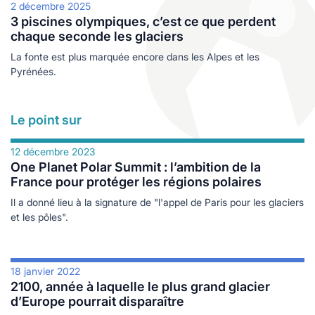
les
es
2 décembre 2025
3 piscines olympiques, c’est ce que perdent
cine douce
durables
chaque seconde les glaciers
logie
ales
La fonte est plus marquée encore dans les Alpes et les
Pyrénées.
Le point sur
e
12 décembre 2023
One Planet Polar Summit : l’ambition de la
France pour protéger les régions polaires
Il a donné lieu à la signature de "l'appel de Paris pour les glaciers
et les pôles".
s
18 janvier 2022
2100, année à laquelle le plus grand glacier
ables
d’Europe pourrait disparaître