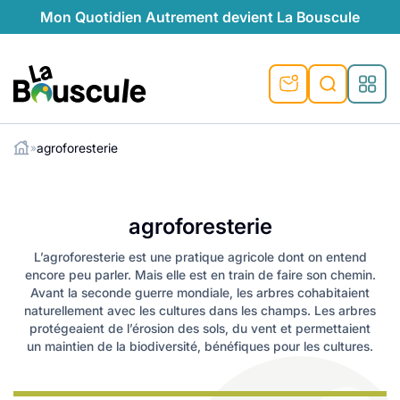
Mon Quotidien Autrement devient La Bouscule
La Bouscule
agroforesterie
»
ues
Rechercher
tes
t durable
ble
le
ique
agroforesterie
ventive
préventive
l
o-responsables
auté naturelle
L’agroforesterie est une pratique agricole dont on entend
encore peu parler. Mais elle est en train de faire son chemin.
au naturel
ocales
és
é
e
témoignages
Avant la seconde guerre mondiale, les arbres cohabitaient
naturellement avec les cultures dans les champs. Les arbres
 naturel
ogiques
végétariennes
protégeaient de l’érosion des sols, du vent et permettaient
saison
un maintien de la biodiversité, bénéfiques pour les cultures.
lus de recyclage
s de recyclage
esponsables