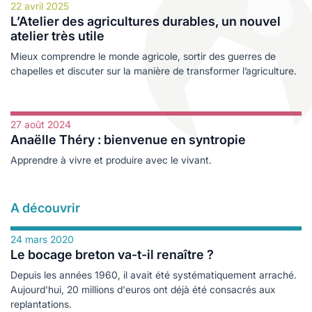
les
es
22 avril 2025
L’Atelier des agricultures durables, un nouvel
cine douce
durables
atelier très utile
logie
ales
Mieux comprendre le monde agricole, sortir des guerres de
chapelles et discuter sur la manière de transformer l’agriculture.
e
27 août 2024
Anaëlle Théry : bienvenue en syntropie
Apprendre à vivre et produire avec le vivant.
A découvrir
24 mars 2020
Le bocage breton va-t-il renaître ?
s
Depuis les années 1960, il avait été systématiquement arraché.
ables
Aujourd'hui, 20 millions d'euros ont déjà été consacrés aux
replantations.