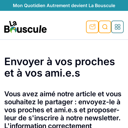
Mon Quotidien Autrement devient La Bouscule
nu
nu
nu
nu
nu
nu
nu
La Bouscule
nté
tiques
Rechercher
Envoyer à vos proches
quêtes
e et durable
nsable
sable
ie
atique
et à vos ami.e.s
 préventive
t préventive
urel
éco-responsables
t
t beauté naturelle
té au naturel
s locales
aînés
sité
able
ns, témoignages
Vous avez aimé notre article et vous
souhaitez le partager : envoyez-le à
din naturel
cologiques
on végétariennes
ité
vos proches et ami.e.s et proposer-
de saison
, plus de recyclage
le
leur de s'inscrire à notre newsletter.
plus de recyclage
o-responsables
L'information correctement