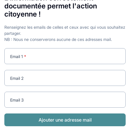
lables
le
rables
documentée permet l'action
t
édecine douce
citoyenne !
les durables
 écologie
locales
es
Renseignez les emails de celles et ceux avec qui vous souhaitez
partager.
NB : Nous ne conserverons aucune de ces adresses mail.
és
ique
Email 1
Email 2
té
Email 3
bles
Ajouter une adresse mail
 durables