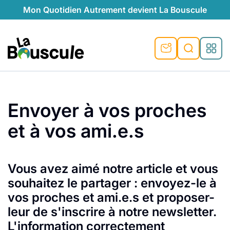
Mon Quotidien Autrement devient La Bouscule
nu
nu
nu
nu
nu
nu
nu
La Bouscule
nté
tiques
Rechercher
Envoyer à vos proches
quêtes
e et durable
nsable
sable
ie
atique
et à vos ami.e.s
 préventive
t préventive
urel
éco-responsables
t
t beauté naturelle
té au naturel
s locales
aînés
sité
able
ns, témoignages
Vous avez aimé notre article et vous
souhaitez le partager : envoyez-le à
din naturel
cologiques
on végétariennes
ité
vos proches et ami.e.s et proposer-
de saison
, plus de recyclage
le
leur de s'inscrire à notre newsletter.
plus de recyclage
o-responsables
L'information correctement