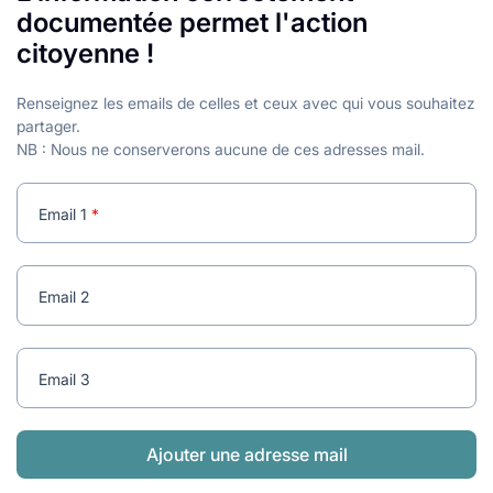
lables
le
rables
documentée permet l'action
t
édecine douce
citoyenne !
les durables
 écologie
locales
es
Renseignez les emails de celles et ceux avec qui vous souhaitez
partager.
NB : Nous ne conserverons aucune de ces adresses mail.
és
ique
Email 1
Email 2
té
Email 3
bles
Ajouter une adresse mail
 durables