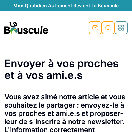
Mon Quotidien Autrement devient La Bouscule
nu
nu
nu
nu
nu
nu
nu
La Bouscule
nté
tiques
Rechercher
Envoyer à vos proches
quêtes
e et durable
nsable
sable
ie
atique
et à vos ami.e.s
 préventive
t préventive
urel
éco-responsables
t
t beauté naturelle
té au naturel
s locales
aînés
sité
able
ns, témoignages
Vous avez aimé notre article et vous
souhaitez le partager : envoyez-le à
din naturel
cologiques
on végétariennes
ité
vos proches et ami.e.s et proposer-
de saison
, plus de recyclage
le
leur de s'inscrire à notre newsletter.
plus de recyclage
o-responsables
L'information correctement