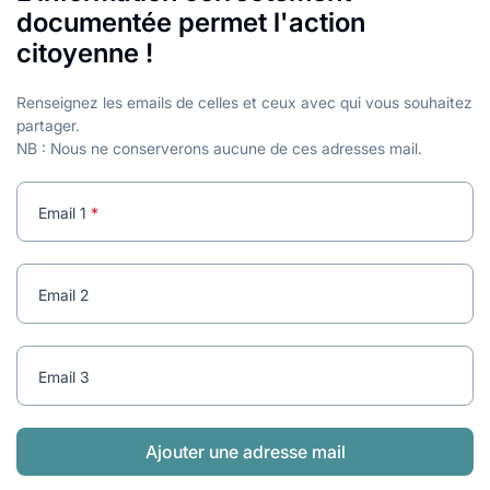
lables
le
rables
documentée permet l'action
t
édecine douce
citoyenne !
les durables
 écologie
locales
es
Renseignez les emails de celles et ceux avec qui vous souhaitez
partager.
NB : Nous ne conserverons aucune de ces adresses mail.
és
ique
Email 1
Email 2
té
Email 3
bles
Ajouter une adresse mail
 durables