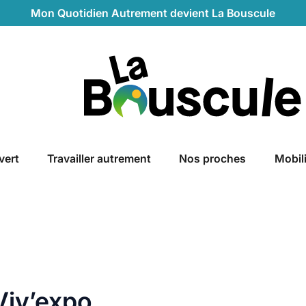
Mon Quotidien Autrement devient La Bouscule
La Bouscule
vert
Travailler autrement
Nos proches
Mobil
Viv’expo