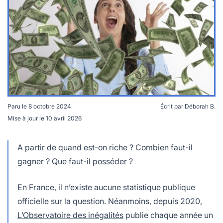
lables
le
rables
t
édecine douce
les durables
 écologie
locales
es
és
ique
Paru le
8 octobre 2024
Écrit par
Déborah B.
Mise à jour le
10 avril 2026
L'observatoire des inégalités publie chaque année un
rapport sur les riches en France.
té
A partir de quand est-on riche ? Combien faut-il
gagner ? Que faut-il posséder ?
En France, il n’existe aucune statistique publique
bles
officielle sur la question. Néanmoins, depuis 2020,
 durables
L’Observatoire des inégalités
publie chaque année un