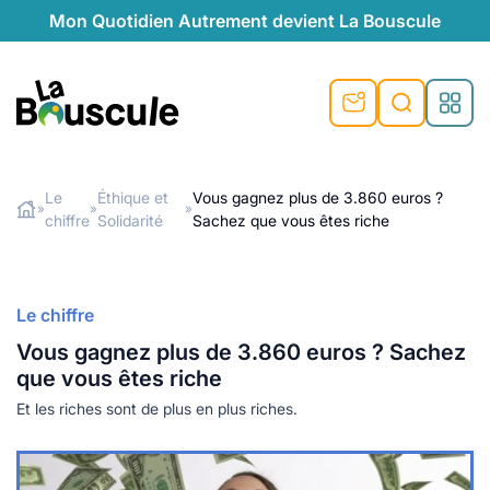
Mon Quotidien Autrement devient La Bouscule
nu
nu
nu
nu
nu
nu
nu
La Bouscule
nté
tiques
Le
Éthique et
Vous gagnez plus de 3.860 euros ?
»
»
»
chiffre
Solidarité
Sachez que vous êtes riche
Rechercher
quêtes
e et durable
nsable
sable
ie
atique
 préventive
t préventive
urel
éco-responsables
t
t beauté naturelle
Le chiffre
té au naturel
s locales
aînés
sité
Vous gagnez plus de 3.860 euros ? Sachez
able
ns, témoignages
que vous êtes riche
din naturel
cologiques
on végétariennes
ité
Et les riches sont de plus en plus riches.
de saison
, plus de recyclage
le
plus de recyclage
o-responsables