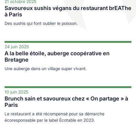
les
21 octobre 2025
es
Savoureux sushis végans du restaurant brEAThe
cine douce
durables
à Paris
logie
ales
Des sushis qui font oublier le poisson.
24 juin 2025
A la belle étoile, auberge coopérative en
e
Bretagne
Une auberge dans un village super vivant.
10 juin 2025
Brunch sain et savoureux chez « On partage » à
Paris
Le restaurant a été récompensé pour sa démarche
s
écoresponsable par le label Écotable en 2023.
ables