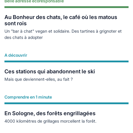
Belle adresse écoresponsable
Lire plus
Au Bonheur des chats, le café où les matous
sont rois
Un "bar à chat" vegan et solidaire. Des tartines à grignoter et
des chats à adopter
A découvrir
Lire plus
Ces stations qui abandonnent le ski
Mais que deviennent-elles, au fait ?
Comprendre en 1 minute
Lire plus
En Sologne, des forêts engrillagées
4000 kilomètres de grillages morcellent la forêt.