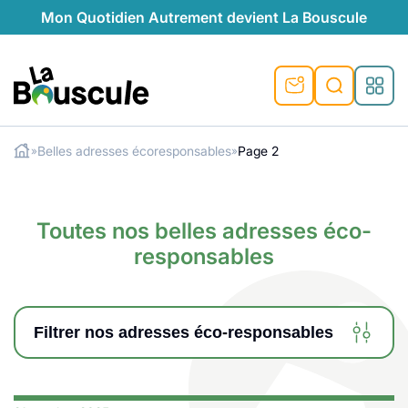
Mon Quotidien Autrement devient La Bouscule
La Bouscule
Belles adresses écoresponsables
Page 2
»
»
ues
Rechercher
tes
t durable
ble
le
ique
Toutes nos belles adresses éco-
ventive
préventive
l
o-responsables
responsables
auté naturelle
au naturel
ocales
és
é
e
témoignages
 naturel
ogiques
végétariennes
Filtrer nos adresses éco-responsables
saison
lus de recyclage
s de recyclage
esponsables