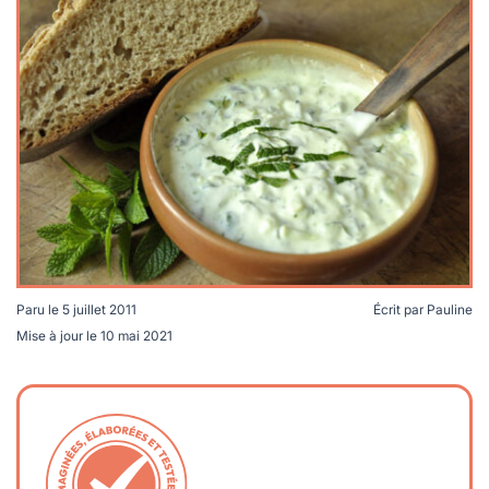
lables
le
rables
t
édecine douce
les durables
 écologie
locales
es
és
ique
té
Paru le
5 juillet 2011
Écrit par
Pauline
Mise à jour le
10 mai 2021
bles
 durables