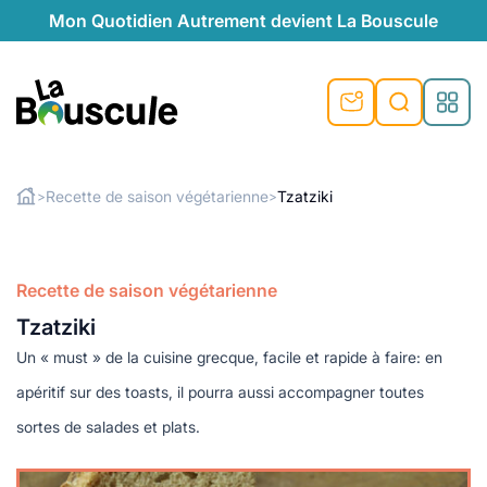
Mon Quotidien Autrement devient La Bouscule
nu
nu
nu
nu
nu
nu
nu
La Bouscule
nté
tiques
Recette de saison végétarienne
Tzatziki
>
>
Rechercher
quêtes
e et durable
nsable
sable
ie
atique
 préventive
Recette de saison végétarienne
t préventive
urel
éco-responsables
t
t beauté naturelle
Tzatziki
té au naturel
s locales
aînés
sité
able
ns, témoignages
Un « must » de la cuisine grecque, facile et rapide à faire: en
din naturel
cologiques
on végétariennes
ité
apéritif sur des toasts, il pourra aussi accompagner toutes
de saison
sortes de salades et plats.
, plus de recyclage
le
plus de recyclage
o-responsables