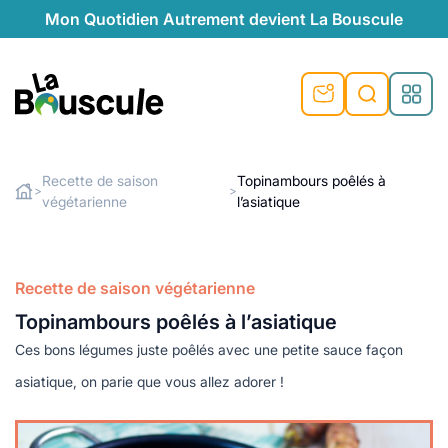
Mon Quotidien Autrement devient La Bouscule
nu
nu
nu
nu
nu
nu
nu
La Bouscule
nté
tiques
Recette de saison
Topinambours poêlés à
>
>
végétarienne
l’asiatique
Rechercher
quêtes
e et durable
nsable
sable
ie
atique
 préventive
t préventive
urel
éco-responsables
t
t beauté naturelle
Recette de saison végétarienne
té au naturel
s locales
aînés
sité
Topinambours poêlés à l’asiatique
able
ns, témoignages
Ces bons légumes juste poêlés avec une petite sauce façon
din naturel
cologiques
on végétariennes
ité
asiatique, on parie que vous allez adorer !
de saison
, plus de recyclage
le
plus de recyclage
o-responsables