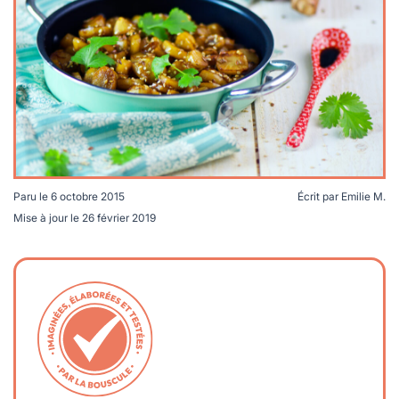
lables
le
rables
t
édecine douce
les durables
 écologie
locales
es
és
ique
Paru le
6 octobre 2015
Écrit par
Emilie M.
Mise à jour le
26 février 2019
té
bles
 durables