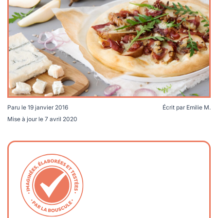
lables
le
rables
t
édecine douce
les durables
 écologie
locales
es
és
ique
Paru le
19 janvier 2016
Écrit par
Emilie M.
Mise à jour le
7 avril 2020
té
bles
 durables