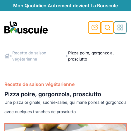
Mon Quotidien Autrement devient La Bouscule
nu
nu
nu
nu
nu
nu
nu
La Bouscule
nté
tiques
Recette de saison
Pizza poire, gorgonzola,
>
>
végétarienne
prosciutto
Rechercher
quêtes
e et durable
nsable
sable
ie
atique
 préventive
t préventive
urel
éco-responsables
t
t beauté naturelle
Recette de saison végétarienne
té au naturel
s locales
aînés
sité
Pizza poire, gorgonzola, prosciutto
able
ns, témoignages
Une pizza originale, sucrée-salée, qui marie poires et gorgonzola
din naturel
cologiques
on végétariennes
ité
avec quelques tranches de prosciutto
de saison
, plus de recyclage
le
plus de recyclage
o-responsables